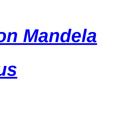
on Mandela
us