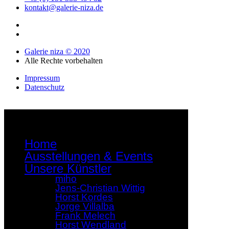
kontakt@galerie-niza.de
Galerie niza © 2020
Alle Rechte vorbehalten
Impressum
Datenschutz
Home
Ausstellungen & Events
Unsere Künstler
miho
Jens-Christian Wittig
Horst Kordes
Jorge Villalba
Frank Melech
Horst Wendland