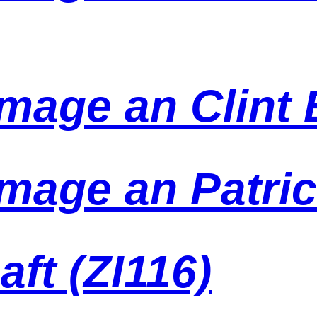
mage an Clint
age an Patric
ft (ZI116)