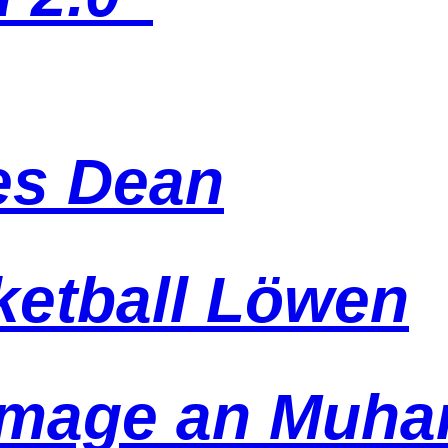
es Dean
ketball Löwen
mage an Muha