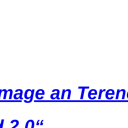
age an Terenc
 2.0“