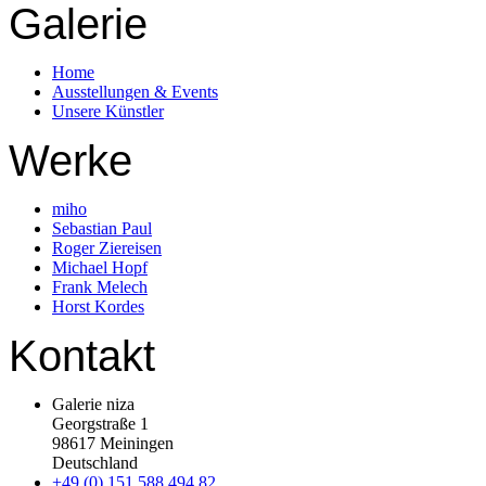
Galerie
Home
Ausstellungen & Events
Unsere Künstler
Werke
miho
Sebastian Paul
Roger Ziereisen
Michael Hopf
Frank Melech
Horst Kordes
Kontakt
Galerie niza
Georgstraße 1
98617 Meiningen
Deutschland
+49 (0) 151 588 494 82