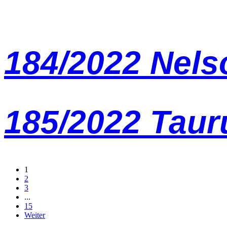
184/2022 Nels
185/2022 Taur
1
2
3
...
15
Weiter