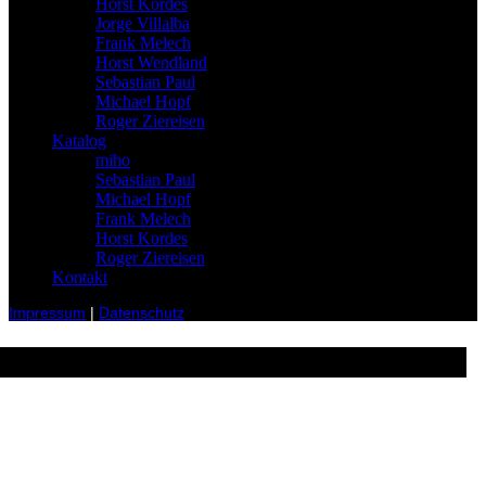
Horst Kordes
Jorge Villalba
Frank Melech
Horst Wendland
Sebastian Paul
Michael Hopf
Roger Ziereisen
Katalog
miho
Sebastian Paul
Michael Hopf
Frank Melech
Horst Kordes
Roger Ziereisen
Kontakt
Impressum
|
Datenschutz