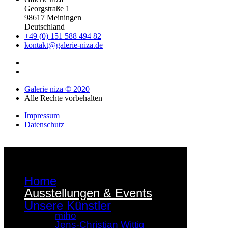
Georgstraße 1
98617 Meiningen
Deutschland
+49 (0) 151 588 494 82
kontakt@galerie-niza.de
Galerie niza © 2020
Alle Rechte vorbehalten
Impressum
Datenschutz
Home
Ausstellungen & Events
Unsere Künstler
miho
Jens-Christian Wittig