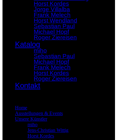
Horst Kordes
Jorge Villalba
Frank Melech
Horst Wendland
Sebastian Paul
Michael Hopf
Roger Ziereisen
Katalog
miho
Sebastian Paul
Michael Hopf
Frank Melech
Horst Kordes
Roger Ziereisen
Kontakt
×
Home
Ausstellungen & Events
Unsere Künstler
miho
Jens-Christian Wittig
Horst Kordes