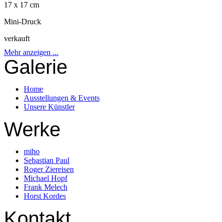
17 x 17 cm
Mini-Druck
verkauft
Mehr anzeigen ...
Galerie
Home
Ausstellungen & Events
Unsere Künstler
Werke
miho
Sebastian Paul
Roger Ziereisen
Michael Hopf
Frank Melech
Horst Kordes
Kontakt