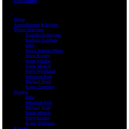
×
Home
Ausstellungen & Events
Unsere Künstler
Evandro Schiavone
Rodrigo Zaniboni
miho
Jens-Christian Wittig
Horst Kordes
Jorge Villalba
Frank Melech
Horst Wendland
Sebastian Paul
Michael Hopf
Roger Ziereisen
Katalog
miho
Sebastian Paul
Michael Hopf
Frank Melech
Horst Kordes
Roger Ziereisen
Kontakt