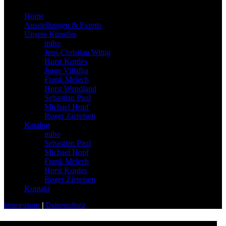
Home
Ausstellungen & Events
Unsere Künstler
miho
Jens-Christian Wittig
Horst Kordes
Jorge Villalba
Frank Melech
Horst Wendland
Sebastian Paul
Michael Hopf
Roger Ziereisen
Katalog
miho
Sebastian Paul
Michael Hopf
Frank Melech
Horst Kordes
Roger Ziereisen
Kontakt
Impressum
|
Datenschutz