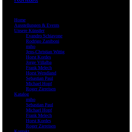
×
Home
Ausstellungen & Events
Unsere Künstler
Evandro Schiavone
Rodrigo Zaniboni
miho
Jens-Christian Wittig
Horst Kordes
Jorge Villalba
Frank Melech
Horst Wendland
Sebastian Paul
Michael Hopf
Roger Ziereisen
Katalog
miho
Sebastian Paul
Michael Hopf
Frank Melech
Horst Kordes
Roger Ziereisen
Kontakt