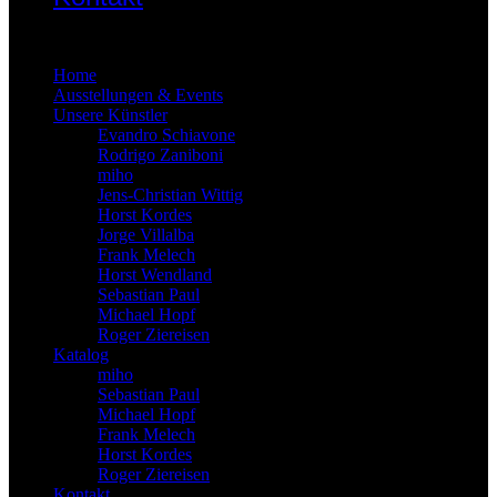
×
Home
Ausstellungen & Events
Unsere Künstler
Evandro Schiavone
Rodrigo Zaniboni
miho
Jens-Christian Wittig
Horst Kordes
Jorge Villalba
Frank Melech
Horst Wendland
Sebastian Paul
Michael Hopf
Roger Ziereisen
Katalog
miho
Sebastian Paul
Michael Hopf
Frank Melech
Horst Kordes
Roger Ziereisen
Kontakt