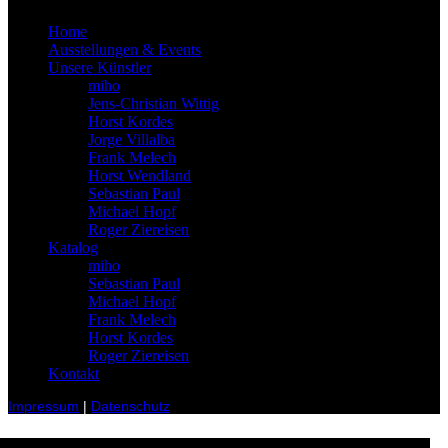
Home
Ausstellungen & Events
Unsere Künstler
miho
Jens-Christian Wittig
Horst Kordes
Jorge Villalba
Frank Melech
Horst Wendland
Sebastian Paul
Michael Hopf
Roger Ziereisen
Katalog
miho
Sebastian Paul
Michael Hopf
Frank Melech
Horst Kordes
Roger Ziereisen
Kontakt
Impressum
|
Datenschutz