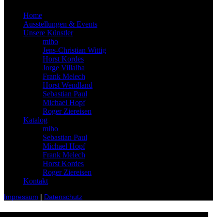
Home
Ausstellungen & Events
Unsere Künstler
miho
Jens-Christian Wittig
Horst Kordes
Jorge Villalba
Frank Melech
Horst Wendland
Sebastian Paul
Michael Hopf
Roger Ziereisen
Katalog
miho
Sebastian Paul
Michael Hopf
Frank Melech
Horst Kordes
Roger Ziereisen
Kontakt
Impressum
|
Datenschutz