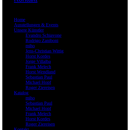
×
Home
Ausstellungen & Events
Unsere Künstler
Evandro Schiavone
Rodrigo Zaniboni
miho
Jens-Christian Wittig
Horst Kordes
Jorge Villalba
Frank Melech
Horst Wendland
Sebastian Paul
Michael Hopf
Roger Ziereisen
Katalog
miho
Sebastian Paul
Michael Hopf
Frank Melech
Horst Kordes
Roger Ziereisen
Kontakt