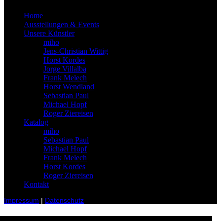
Home
Ausstellungen & Events
Unsere Künstler
miho
Jens-Christian Wittig
Horst Kordes
Jorge Villalba
Frank Melech
Horst Wendland
Sebastian Paul
Michael Hopf
Roger Ziereisen
Katalog
miho
Sebastian Paul
Michael Hopf
Frank Melech
Horst Kordes
Roger Ziereisen
Kontakt
Impressum
|
Datenschutz