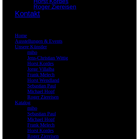
Horst Kordes
Roger Ziereisen
Kontakt
×
Home
Ausstellungen & Events
Unsere Künstler
miho
Jens-Christian Wittig
Horst Kordes
Jorge Villalba
Frank Melech
Horst Wendland
Sebastian Paul
Michael Hopf
Roger Ziereisen
Katalog
miho
Sebastian Paul
Michael Hopf
Frank Melech
Horst Kordes
Roger Ziereisen