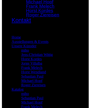
Michael Hopf
Frank Melech
Horst Kordes
Roger Ziereisen
Kontakt
×
Home
Ausstellungen & Events
Unsere Künstler
miho
Jens-Christian Wittig
Horst Kordes
Jorge Villalba
Frank Melech
Horst Wendland
Sebastian Paul
Michael Hopf
Roger Ziereisen
Katalog
miho
Sebastian Paul
Michael Hopf
Frank Melech