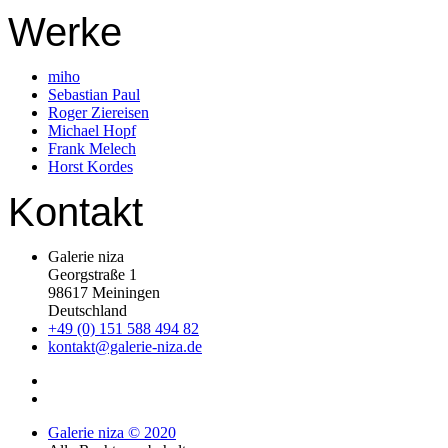
Werke
miho
Sebastian Paul
Roger Ziereisen
Michael Hopf
Frank Melech
Horst Kordes
Kontakt
Galerie niza
Georgstraße 1
98617 Meiningen
Deutschland
+49 (0) 151 588 494 82
kontakt@galerie-niza.de
Galerie niza © 2020