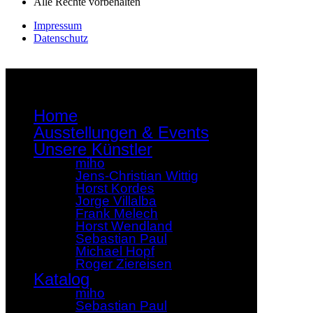
Alle Rechte vorbehalten
Impressum
Datenschutz
Home
Ausstellungen & Events
Unsere Künstler
miho
Jens-Christian Wittig
Horst Kordes
Jorge Villalba
Frank Melech
Horst Wendland
Sebastian Paul
Michael Hopf
Roger Ziereisen
Katalog
miho
Sebastian Paul