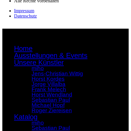
Alle Rechte vorbehalten
Impressum
Datenschutz
Home
Ausstellungen & Events
Unsere Künstler
miho
Jens-Christian Wittig
Horst Kordes
Jorge Villalba
Frank Melech
Horst Wendland
Sebastian Paul
Michael Hopf
Roger Ziereisen
Katalog
miho
Sebastian Paul