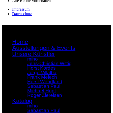
Alle Rechte vorbehalten
Impressum
Datenschutz
Home
Ausstellungen & Events
Unsere Künstler
miho
Jens-Christian Wittig
Horst Kordes
Jorge Villalba
Frank Melech
Horst Wendland
Sebastian Paul
Michael Hopf
Roger Ziereisen
Katalog
miho
Sebastian Paul