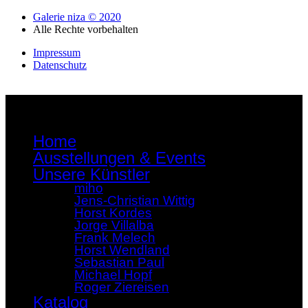
Galerie niza © 2020
Alle Rechte vorbehalten
Impressum
Datenschutz
Home
Ausstellungen & Events
Unsere Künstler
miho
Jens-Christian Wittig
Horst Kordes
Jorge Villalba
Frank Melech
Horst Wendland
Sebastian Paul
Michael Hopf
Roger Ziereisen
Katalog