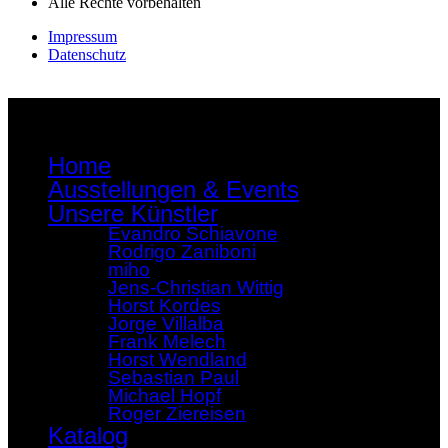
Alle Rechte vorbehalten
Impressum
Datenschutz
Home
Ausstellungen & Events
Unsere Künstler
Evandro Schiavone
Rodrigo Zaniboni
miho
Jens-Christian Wittig
Horst Kordes
Jorge Villalba
Frank Melech
Horst Wendland
Sebastian Paul
Michael Hopf
Roger Ziereisen
Katalog