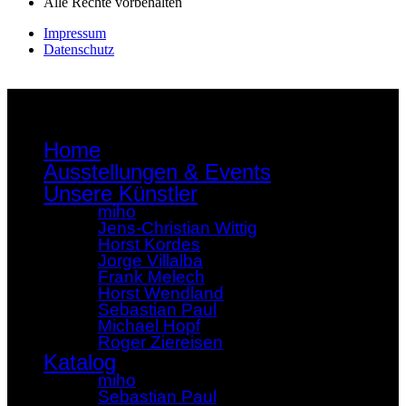
Alle Rechte vorbehalten
Impressum
Datenschutz
Home
Ausstellungen & Events
Unsere Künstler
miho
Jens-Christian Wittig
Horst Kordes
Jorge Villalba
Frank Melech
Horst Wendland
Sebastian Paul
Michael Hopf
Roger Ziereisen
Katalog
miho
Sebastian Paul