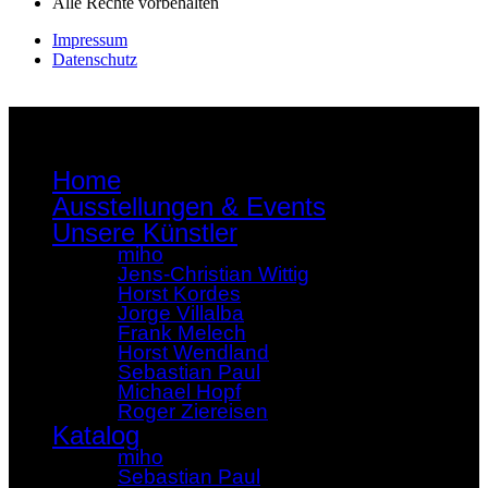
Alle Rechte vorbehalten
Impressum
Datenschutz
Home
Ausstellungen & Events
Unsere Künstler
miho
Jens-Christian Wittig
Horst Kordes
Jorge Villalba
Frank Melech
Horst Wendland
Sebastian Paul
Michael Hopf
Roger Ziereisen
Katalog
miho
Sebastian Paul