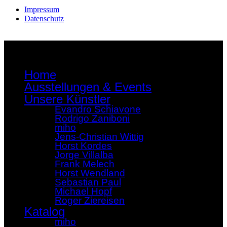
Impressum
Datenschutz
Home
Ausstellungen & Events
Unsere Künstler
Evandro Schiavone
Rodrigo Zaniboni
miho
Jens-Christian Wittig
Horst Kordes
Jorge Villalba
Frank Melech
Horst Wendland
Sebastian Paul
Michael Hopf
Roger Ziereisen
Katalog
miho