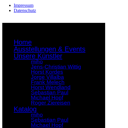
Impressum
Datenschutz
Home
Ausstellungen & Events
Unsere Künstler
miho
Jens-Christian Wittig
Horst Kordes
Jorge Villalba
Frank Melech
Horst Wendland
Sebastian Paul
Michael Hopf
Roger Ziereisen
Katalog
miho
Sebastian Paul
Michael Hopf