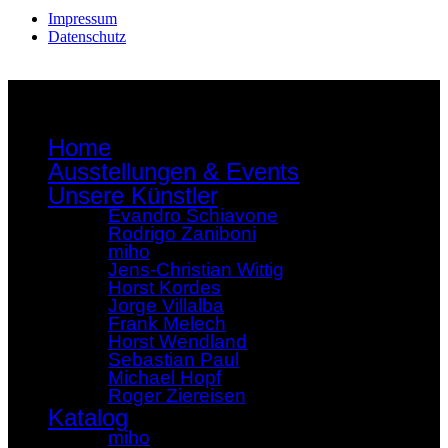
Impressum
Datenschutz
Home
Ausstellungen & Events
Unsere Künstler
Evandro Schiavone
Rodrigo Zaniboni
miho
Jens-Christian Wittig
Horst Kordes
Jorge Villalba
Frank Melech
Horst Wendland
Sebastian Paul
Michael Hopf
Roger Ziereisen
Katalog
miho