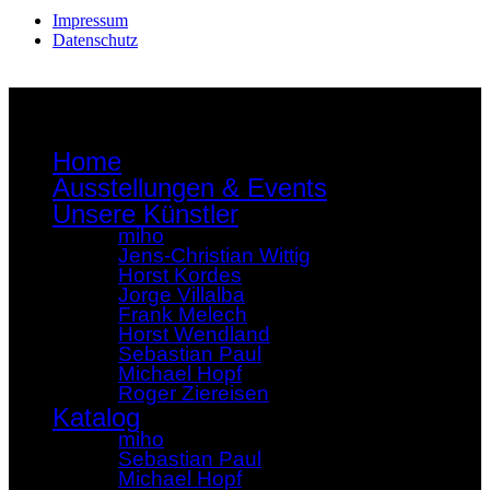
Impressum
Datenschutz
Home
Ausstellungen & Events
Unsere Künstler
miho
Jens-Christian Wittig
Horst Kordes
Jorge Villalba
Frank Melech
Horst Wendland
Sebastian Paul
Michael Hopf
Roger Ziereisen
Katalog
miho
Sebastian Paul
Michael Hopf