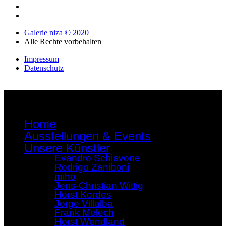
Galerie niza © 2020
Alle Rechte vorbehalten
Impressum
Datenschutz
Home
Ausstellungen & Events
Unsere Künstler
Evandro Schiavone
Rodrigo Zaniboni
miho
Jens-Christian Wittig
Horst Kordes
Jorge Villalba
Frank Melech
Horst Wendland