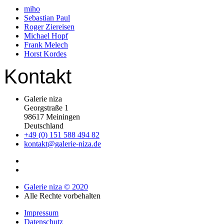
miho
Sebastian Paul
Roger Ziereisen
Michael Hopf
Frank Melech
Horst Kordes
Kontakt
Galerie niza
Georgstraße 1
98617 Meiningen
Deutschland
+49 (0) 151 588 494 82
kontakt@galerie-niza.de
Galerie niza © 2020
Alle Rechte vorbehalten
Impressum
Datenschutz