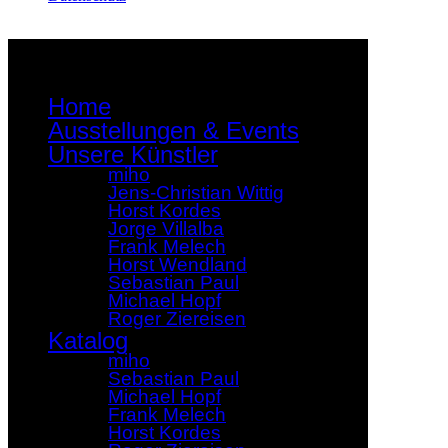
Home
Ausstellungen & Events
Unsere Künstler
miho
Jens-Christian Wittig
Horst Kordes
Jorge Villalba
Frank Melech
Horst Wendland
Sebastian Paul
Michael Hopf
Roger Ziereisen
Katalog
miho
Sebastian Paul
Michael Hopf
Frank Melech
Horst Kordes